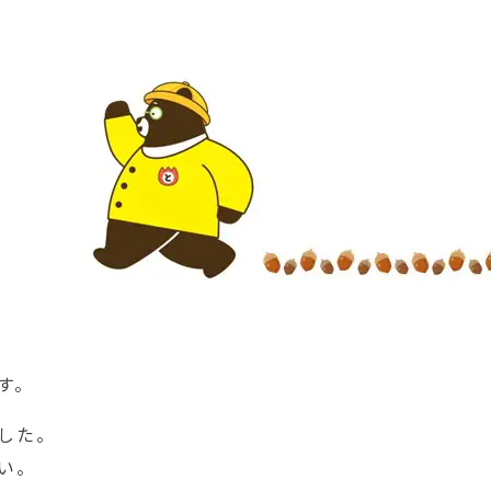
す。
した。
い。