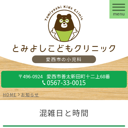
menu
愛西市の小児科
〒496-0924
愛西市善太新田町十二上68番
0567-33-0015
HOME
お知らせ
混雑日と時間