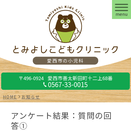
menu
愛西市の小児科
〒496-0924
愛西市善太新田町十二上68番
0567-33-0015
HOME
お知らせ
アンケート結果：質問の回
答①