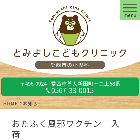
menu
愛西市の小児科
〒496-0924
愛西市善太新田町十二上68番
0567-33-0015
HOME
お知らせ
おたふく風邪ワクチン 入
荷