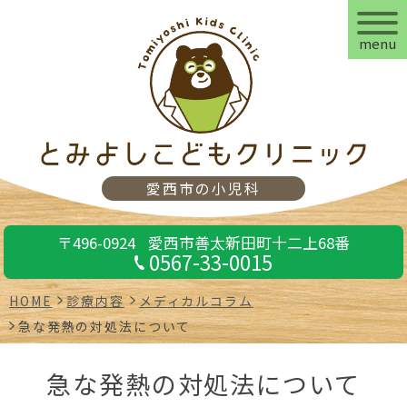
menu
愛西市の小児科
〒496-0924
愛西市善太新田町十二上68番
0567-33-0015
HOME
診療内容
メディカルコラム
急な発熱の対処法について
急な発熱の対処法について